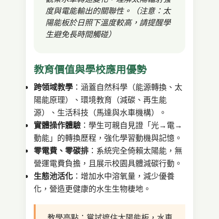
度與電能輸出的關聯性。（注意：太
陽能板於日照下溫度較高，請提醒學
生避免長時間觸碰）
教育價值與學校應用優勢
跨領域教學
：涵蓋自然科學（能源轉換、太
陽能原理）、環境教育（減碳、再生能
源）、生活科技（馬達與水車機構）。
實體操作體驗
：學生可親自見證「光→電→
動能」的轉換歷程，強化學習動機與記憶。
零電費、零碳排
：系統完全倚賴太陽能，無
營運電費負擔，且展示校園具體減碳行動。
生態池活化
：增加水中溶氧量，減少優養
化，營造更健康的水生生物棲地。
教學亮點：嘗試遮住太陽能板，水車