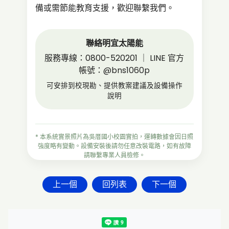
備或需節能教育支援，歡迎聯繫我們。
聯絡明宜太陽能
服務專線：0800-520201 ｜ LINE 官方
帳號：
@bns1060p
可安排到校現勘、提供教案建議及設備操作
說明
* 本系統實景照片為吳厝國小校園實拍，運轉數據會因日照
強度略有變動。設備安裝後請勿任意改裝電路，如有故障
請聯繫專業人員檢修。
上一個
回列表
下一個