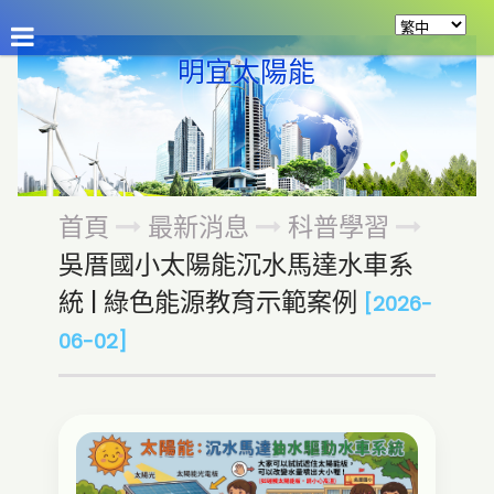
公司介紹
最新消息
商品介紹
資源分享
留
明宜太陽能
首頁
最新消息
科普學習
吳厝國小太陽能沉水馬達水車系
統 | 綠色能源教育示範案例
[2026-
06-02]