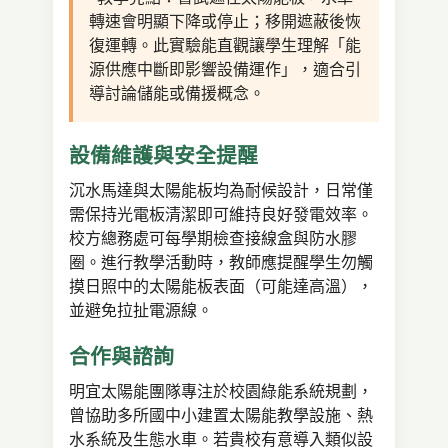
轉速會明顯下降或停止；移開遮蔽後恢
復運轉。此實驗能直觀讓學生理解「能
源供應中斷即影響設備運作」，適合引
導討論儲能或備援概念。
設備維護與安全提醒
沉水馬達與太陽能板均為耐候設計，日常僅
需保持光電板清潔即可維持良好發電效率。
校方總務處可每學期檢查接線盒與防水膠
圈。進行教學活動時，教師應提醒學生勿觸
摸日照中的太陽能板表面（可能達高溫），
並避免拉扯電源線。
合作與諮詢
明宜太陽能團隊專注於校園綠能系統規劃，
曾協助多所國中小建置太陽能教學設施、熱
水系統及生態水車。若貴校有意導入類似設