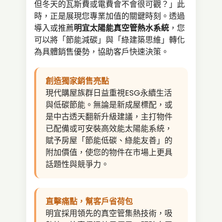
但冬天的瓦斯費或電費會不會很可觀？」此
時，正是展現您專業加值的關鍵時刻。透過
導入或推薦
明宜太陽能真空管熱水系統
，您
可以將「節能減碳」與「綠建築思維」轉化
為具體銷售優勢，協助客戶快速決策。
創造獨家銷售亮點
現代購屋族群日益重視ESG永續生活
與低碳節能。無論是新成屋標配，或
是中古透天翻新升級建議，主打物件
已配備或可安裝高效能太陽能系統，
賦予房屋「節能低碳、綠能友善」的
附加價值，使您的物件在市場上更具
話題性與競爭力。
直擊痛點，幫客戶省荷包
明宜採用領先的真空管集熱技術，吸