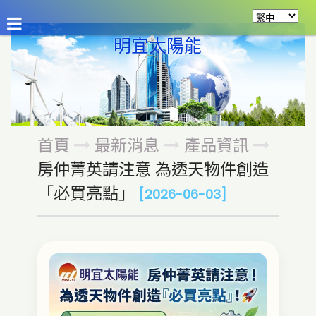
公司介紹
最新消息
商品介紹
資源分享
留
明宜太陽能
首頁
最新消息
產品資訊
房仲菁英請注意 為透天物件創造
「必買亮點」
[2026-06-03]