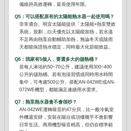
備維持高效運轉，延長使用年限。
Q5：可以搭配原有的太陽能熱水器一起使用嗎？
非常適合。明宜太陽能提供「太陽能+熱泵雙效
系統」規劃，白天優先以太陽能加熱，若水溫
不足再由熱泵自動輔助加熱，無論冬天或陰雨
天都能保證熱水穩定，同時最大化節能效益。
Q6：我家有5個人，要選多大的儲熱桶？
若每人淋浴約50~70公升，建議使用300~400
公升的儲熱桶。若有泡澡習慣或同時用水時間
集中，可考慮500公升。搭配AN-042WE或AN-
072WE機型，都能滿足連續用水需求。
Q7：熱泵熱水器會不會很吵？
AN-042WE運轉噪音約47分貝，比一般冷氣室
外機還安靜，安裝在陽台或頂樓幾乎不會影響
日常生活。商用機型噪音稍高，但仍在標準範