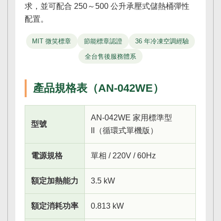
求，並可配合 250～500 公升承壓式儲熱桶彈性
配置。
MIT 微笑標章
節能標章認證
36 年冷凍空調經驗
全台售後服務體系
產品規格表（AN-042WE）
AN-042WE 家用標準型
型號
II（循環式單機版）
電源規格
單相 / 220V / 60Hz
額定加熱能力
3.5 kW
額定消耗功率
0.813 kW