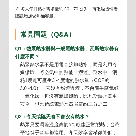
※ 每人每日熱水需求量約 50～70 公升，有泡澡習慣者
建議增加儲熱桶容量。
常見問題（Q&A）
Q1：熱泵熱水器與一般電熱水器、瓦斯熱水器有
什麼不同？
熱泵熱水器不是用電直接加熱水，而是利用冷
媒循環，將空氣中的熱能「搬運」到水中，消
耗1度電可產生3~4度電的熱水量（COP約
3.0~4.0）。它沒有燃燒過程，不會產生廢氣或
一氧化碳，也沒有氣爆風險，比瓦斯熱水器更
安全，也比傳統電熱水器省電約三分之二。
Q2：冬天或陰天會不會沒有熱水？
熱泵只要環境溫度高於5℃就能正常製熱，台灣
平地幾乎全年都適用。冬天效率會稍微降低，