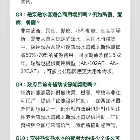
圍內。
Q8：熱泵熱水器適合商用場所嗎？例如民宿、髮
廊、餐廳？
非常適合。民宿、髮廊、小型餐廳、宿舍等場
所，需要大量且穩定的熱水，且用水時段集
中。採用熱泵系統可較電熱水器或瓦斯鍋爐節
省50%~70%的能源費用，回收期通常僅1.5~2
年。瑞智也提供商用機型（AN-102AE、AN-
32CAE），可多台並聯因應更大用水需求。
Q9：政府目前有補助或節能獎勵嗎？
經濟部能源署針對服務業、機關、學校等非住
宅用戶，提供「節能設備補助」，熱泵熱水器
為補助項目之一。部分縣市政府也針對住宅汰
換老舊電熱水器或瓦斯熱水器提供補助，詳細
資格與金額可來電洽詢，我們將協助您申請。
Q10：安裝熱泵熱水器的費用大約多少？多久可