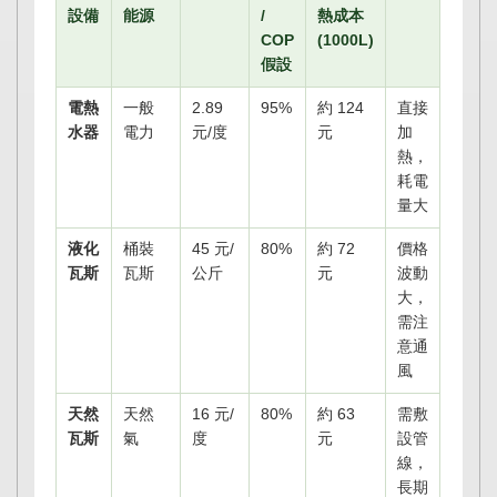
設備
能源
/
熱成本
COP
(1000L)
假設
電熱
一般
2.89
95%
約 124
直接
水器
電力
元/度
元
加
熱，
耗電
量大
液化
桶裝
45 元/
80%
約 72
價格
瓦斯
瓦斯
公斤
元
波動
大，
需注
意通
風
天然
天然
16 元/
80%
約 63
需敷
瓦斯
氣
度
元
設管
線，
長期