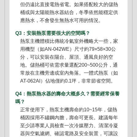
但仍遠比直接電熱省電。如果搭配較大的儲熱
桶或與太陽能熱水器結合，冬季依然能穩定供
應熱水，不會發生無熱水可用的情況。
Q3：安裝熱泵需要很大的空間嗎？
熱泵主機體積比傳統冷氣室外機略大一些，家
用機型（如AN-042WE）尺寸約79×58×30公
分，可以安裝在陽台、屋頂、通風良好的空
地。儲熱桶可依需求量選配200~500公升，通
常放在主機旁邊或室內角落。一體式熱泵（如
AT-062AI）佔地僅約0.1坪，非常節省空間。
Q4：熱泵熱水器的壽命大概多久？需要經常保養
嗎？
正常使用下，熱泵主機壽命約10~15年，儲熱
桶因採用不鏽鋼內膽，壽命可更長。建議每年
至少請專業人員檢查一次冷媒壓力、清潔冷凝
器與空氣濾網、確認電路及安全裝置，可讓設