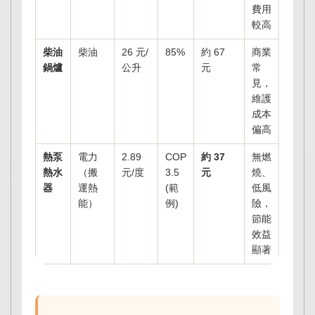
費用
較高
柴油
柴油
26 元/
85%
約 67
商業
鍋爐
公升
元
常
見，
維護
成本
偏高
熱泵
電力
2.89
COP
約 37
無燃
熱水
（搬
元/度
3.5
元
燒、
器
運熱
(範
低風
能）
例)
險，
節能
效益
顯著