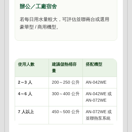
辦公／工廠宿舍
若每日用水量較大，可評估並聯兩台或選用
豪華型 / 商用機型。
使用人數
建議儲熱桶容
搭配機型
量
2～3 人
200～250 公升
AN-042WE
4～6 人
300～400 公升
AN-042WE 或
AN-072WE
7 人以上
450～500 公升
AN-072WE 或
並聯熱泵系統