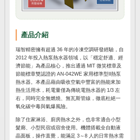
產品介紹
瑞智精密擁有超過 36 年的冷凍空調研發經驗，自
2012 年投入熱泵熱水器領域，以「穩定舒適、經
濟節能」為產品核心，推出通過 MIT 微笑標章及
節能標章雙認證的 AN-042WE 家用標準型II熱泵
熱水器。本產品藉由吸收空氣中豐富的熱能來加
熱生活用水，耗電量僅為傳統電熱水器的 1/3 左
右，同時完全無燃燒、無瓦斯管線，徹底杜絕一
氧化碳中毒與氣爆風險。
除了住家淋浴、廚房熱水之外，也非常適合小型
髮廊、小型民宿或宿舍使用。機體搭載全自動液
晶面板，操作直覺，能滿足 3～8 人的日常熱水需