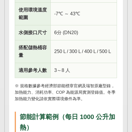
使用環境溫度
-7℃ ～ 43℃
範圍
水側接口尺寸
6分 (DN20)
搭配儲熱桶容
250 L / 300 L / 400 L / 500 L
量
適用參考人數
3～8 人
※ 規格數據參考經濟部節能標章官網及瑞智原廠型錄，
加熱能力、消耗功率、COP 為能源局實測登錄值。冬季
加熱能力變化請依實際環境條件為準。
節能計算範例（每日 1000 公升加
熱）