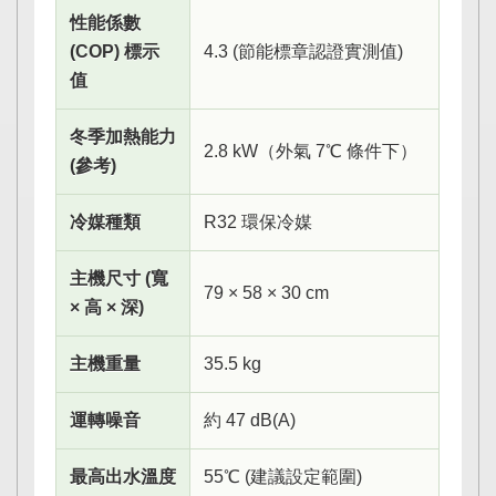
性能係數
(COP) 標示
4.3 (節能標章認證實測值)
值
冬季加熱能力
2.8 kW（外氣 7℃ 條件下）
(參考)
冷媒種類
R32 環保冷媒
主機尺寸 (寬
79 × 58 × 30 cm
× 高 × 深)
主機重量
35.5 kg
運轉噪音
約 47 dB(A)
最高出水溫度
55℃ (建議設定範圍)