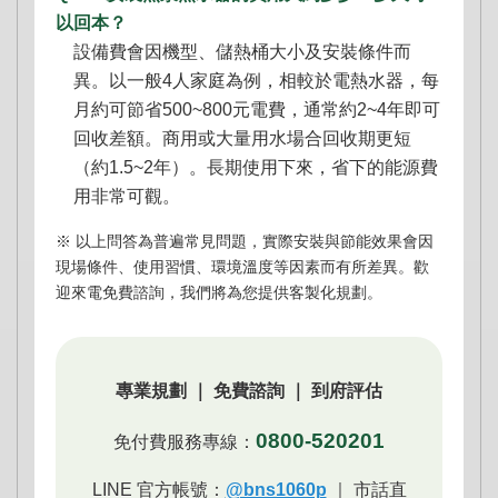
以回本？
設備費會因機型、儲熱桶大小及安裝條件而
異。以一般4人家庭為例，相較於電熱水器，每
月約可節省500~800元電費，通常約2~4年即可
回收差額。商用或大量用水場合回收期更短
（約1.5~2年）。長期使用下來，省下的能源費
用非常可觀。
※ 以上問答為普遍常見問題，實際安裝與節能效果會因
現場條件、使用習慣、環境溫度等因素而有所差異。歡
迎來電免費諮詢，我們將為您提供客製化規劃。
專業規劃 ｜ 免費諮詢 ｜ 到府評估
0800-520201
免付費服務專線：
LINE 官方帳號：
@bns1060p
｜ 市話直