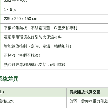
3.92 平方公尺
1～6 人
235 x 220 x 150 cm
平板式集熱板｜不結霧面蓋｜C 型夾扣專利
霍尼韋爾環境友好型防火保溫材料
智能數位控制（定時、定溫、輔助加熱）
正烤漆（空曬不脫漆）
熱浸鍍鋅專利結構化支架，耐用抗震
系統差異
2L）
傳統開放式真空管
直接出水
偏弱，需仰賴重力落差