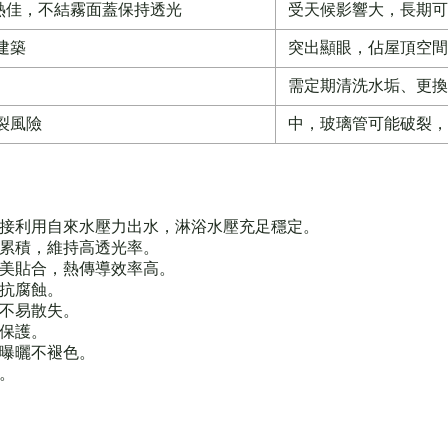
熱佳，不結霧面蓋保持透光
受天候影響大，長期可
建築
突出顯眼，佔屋頂空間
需定期清洗水垢、更換
裂風險
中，玻璃管可能破裂，
直接利用自來水壓力出水，淋浴水壓充足穩定。
塵累積，維持高透光率。
完美貼合，熱傳導效率高。
，抗腐蝕。
能不易散失。
全保護。
期曝曬不褪色。
風。