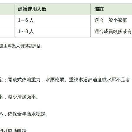
建議使用人數
備註
1～6 人
適合一般小家庭
1～8 人
適合成員較多或有
求建議由專業人員現勘評估。
定；開放式依賴重力，水壓較弱。重視淋浴舒適度或水壓不足者
率，減少清潔頻率。
熱，確保全年熱水穩定。
們可協助申請。