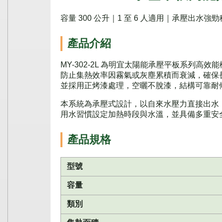
容量 300 公升｜1 至 6 人適用｜承壓出水
產品介紹
MY-302-2L 為明宜太陽能承壓平板系列高效
防止集熱效率因霧氣或灰塵累積而衰減，確保
並採用正烤漆處理，空曬不脫漆，結構可靠耐
本系統為承壓式設計，以自來水壓力直接出水
用水習慣設定加熱時段與水溫，並具備多重安
產品規格
型號
容量
類別