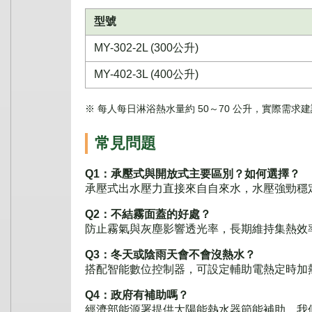
型號
MY-302-2L (300公升)
MY-402-3L (400公升)
※ 每人每日淋浴熱水量約 50～70 公升，實際需
常見問題
Q1：承壓式與開放式主要區別？如何選擇？
承壓式出水壓力直接來自自來水，水壓強勁穩
Q2：不結霧面蓋的好處？
防止霧氣與灰塵影響透光率，長期維持集熱效
Q3：冬天或陰雨天會不會沒熱水？
搭配智能數位控制器，可設定輔助電熱定時加
Q4：政府有補助嗎？
經濟部能源署提供太陽能熱水器節能補助，我