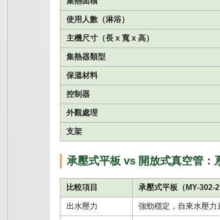
集熱面積
使用人數（淋浴）
主機尺寸（長 x 寬 x 高）
集熱器類型
保溫材料
控制器
外觀處理
支架
承壓式平板 vs 開放式真空管：
比較項目
承壓式平板（MY-302-
出水壓力
強勁穩定，自來水壓力