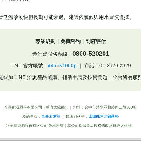
管低溫啟動快但長期可能衰退。建議依氣候與用水習慣選擇。
專業規劃｜免費諮詢｜到府評估
0800-520201
免付費服務專線：
LINE 官方帳號：
@bns1060p
｜ 市話：04-2620-2329
電或加 LINE 洽詢產品選購、補助申請及技術問題，全台皆有服
全熹能源股份有限公司（明宜太陽能）｜ 地址：台中市清水區和睦路二段500號
粉絲專頁：
全熹太陽能
｜ 技術部落格：
太陽能阿北部落格
© 全熹能源股份有限公司 版權所有｜本公司保留產品規格修改及變更之權利。