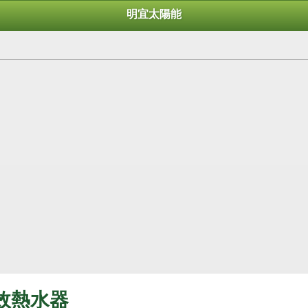
明宜太陽能
能效熱水器