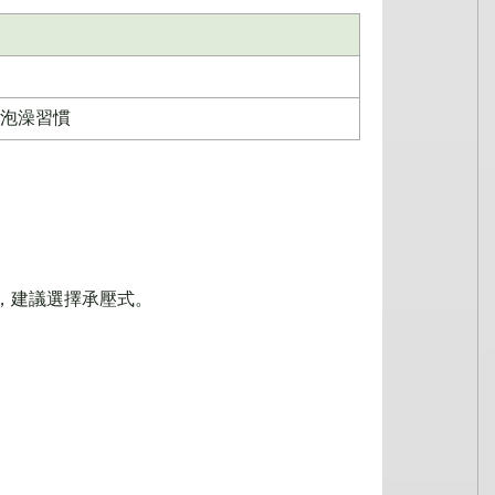
泡澡習慣
，建議選擇承壓式。