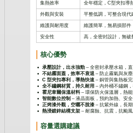
集熱效率
全年穩定，C型夾扣導
外觀與安裝
平整低調，可整合現代
維護與耐用度
維護簡單，無易損部件
安全性
高，全密封設計，無破
核心優勢
承壓設計，出水強勁
– 全密封承壓水箱，
不結霧面蓋，效率不衰退
– 防止霧氣與灰
C 型夾扣專利，導熱快速
– 銅管與集熱板
全不鏽鋼材質，持久耐用
– 內外桶不鏽鋼
霍尼韋爾保溫材料
– 環保防火保溫層，熱
智能數位控制
– 液晶面板，預約加熱、安
正烤漆外觀，空曬不脫漆
– 抗紫外線，長
熱浸鍍鋅結構支架
– 耐腐蝕、抗震，抗颱
容量選購建議