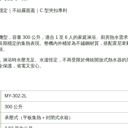
強勁穩定｜不結霧面蓋｜C 型夾扣專利
能機型，容量 300 公升，適合 1 至 6 人的家庭淋浴、廚房熱
長期穩定的集熱表現。整機內外桶皆為不鏽鋼材質，搭配霍尼韋
候。
，淋浴時水壓充足、水溫恆定，不再受限於傳統開放式熱水器的
全保護，省電又安心。
MY-302-2L
300 公升
承壓式（平板集熱＋封閉式水箱）