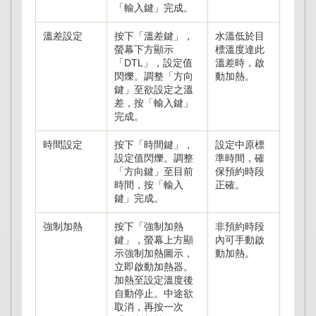
「輸入鍵」完成。
溫差設定
按下「溫差鍵」，
水溫低於目
螢幕下方顯示
標溫度達此
「DTL」，設定值
溫差時，啟
閃爍。調整「方向
動加熱。
鍵」至欲設定之溫
差，按「輸入鍵」
完成。
時間設定
按下「時間鍵」，
設定中原標
設定值閃爍。調整
準時間，確
「方向鍵」至目前
保預約時段
時間，按「輸入
正確。
鍵」完成。
強制加熱
按下「強制加熱
非預約時段
鍵」，螢幕上方顯
內可手動啟
示強制加熱圖示，
動加熱。
立即啟動加熱器。
加熱至設定溫度後
自動停止。中途欲
取消，再按一次