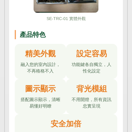
SE-TRC-01 實體外觀
產品特色
精美外觀
設定容易
融入您的室內設計，
功能鍵各自獨立，人
不再格格不入
性化設定
圖示顯示
背光模組
搭配圖示顯示，清晰
不用開燈，所有資訊
易懂好明瞭
忠實呈現
安全加倍