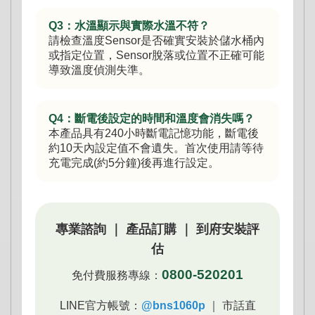
Q3：水溫顯示與實際水溫不符？
請檢查溫度Sensor是否確實安裝於儲水桶內
或指定位置，Sensor脫落或位置不正確可能
導致溫度偵測失準。
Q4：斷電後設定的時間和溫度會消失嗎？
本產品具有240小時斷電記憶功能，斷電後
約10天內設定值不會遺失。首次使用請等待
充電完成(約5分鐘)後再進行設定。
專業諮詢 ｜ 產品訂購 ｜ 到府安裝評
估
0800-520201
免付費服務專線：
LINE官方帳號：
@bns1060p
｜ 市話直