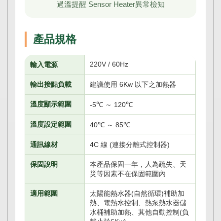
過溫提醒 Sensor Heater異常檢知
產品規格
220V / 60Hz
輸入電源
輸出接點負載
建議使用 6Kw 以下之加熱器
溫度顯示範圍
-5℃ ～ 120℃
溫度設定範圍
40℃ ～ 85℃
通訊線材
4C 線 (連接分離式控制器)
保固說明
本產品保固一年，人為疏失、天
災等因素不在保固範圍內
適用範圍
太陽能熱水器(自然循環)補助加
熱、電熱水控制、熱泵熱水器儲
水桶補助加熱、其他自動控制(負