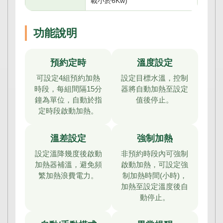
載小於6Kw)
功能說明
預約定時
溫度設定
可設定4組預約加熱
設定目標水溫，控制
時段，每組間隔15分
器將自動加熱至設定
鐘為單位，自動於指
值後停止。
定時段啟動加熱。
溫差設定
強制加熱
設定溫降幾度後啟動
非預約時段內可強制
加熱器補溫，避免頻
啟動加熱，可設定強
繁加熱浪費電力。
制加熱時間(小時)，
加熱至設定溫度後自
動停止。