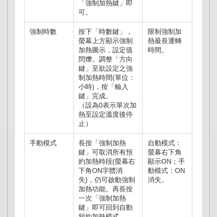
「強制加熱鍵」即
可。
強制時數
按下「時數鍵」，
限制強制加
螢幕上方顯示強制
熱最長運轉
加熱圖示，設定值
時間。
閃爍。調整「方向
鍵」至欲設定之強
制加熱時間(單位：
小時)，按「輸入
鍵」完成。
（設為0表示單次加
熱至設定溫度後停
止）
手動模式
長按「強制加熱
自動模式：
鍵」可取消所有預
螢幕右下角
約加熱時段(螢幕右
顯示ON；手
下角ON字體消
動模式：ON
失)，仍可啟動強制
消失。
加熱功能。再長按
一次「強制加熱
鍵」即可回到自動
預約加熱模式。