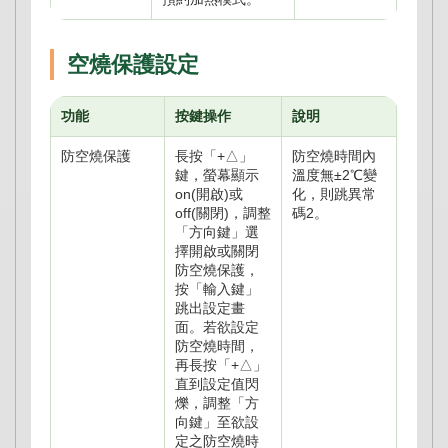
空燒保護設定
功能
按鍵操作
說明
防空燒保護
長按「+△」
防空燒時間內
鍵，螢幕顯示
溫度無±2℃變
on(開啟)或
化，則跳異常
off(關閉)，調整
碼2。
「方向鍵」選
擇開啟或關閉
防空燒保護，
按「輸入鍵」
跳出設定畫
面。若欲設定
防空燒時間，
再長按「+△」
直到設定值閃
爍，調整「方
向鍵」至欲設
定之防空燒時