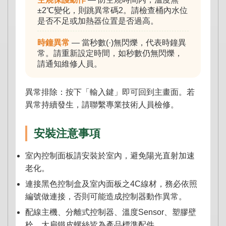
±2℃變化，則跳異常碼2。請檢查桶內水位
是否不足或加熱器位置是否過高。
時鐘異常
— 當秒數(·)無閃爍，代表時鐘異
常。請重新設定時間，如秒數仍無閃爍，
請通知維修人員。
異常排除：按下「輸入鍵」即可回到主畫面。若
異常持續發生，請聯繫專業技術人員檢修。
安裝注意事項
室內控制面板請安裝於室內，避免陽光直射加速
老化。
連接黑色控制盒及室內面板之4C線材，務必依照
編號做連接，否則可能造成控制器動作異常。
配線主機、分離式控制器、溫度Sensor、塑膠壁
栓、大扁鐵皮螺絲皆為產品標準配件。