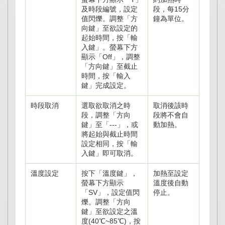
及時段編號，設定
段，每15分
值閃爍。調整「方
鐘為單位。
向鍵」至欲設定的
起始時間，按「輸
入鍵」。螢幕下方
顯示「Off」，調整
「方向鍵」至截止
時間，按「輸入
鍵」完成設定。
時段取消
選取欲取消之時
取消後該時
段，調整「方向
段將不會自
鍵」至「---」，或
動加熱。
將起始與截止時間
設定相同，按「輸
入鍵」即可取消。
溫度設定
按下「溫度鍵」，
加熱至設定
螢幕下方顯示
溫度後自動
「SV」，設定值閃
停止。
爍。調整「方向
鍵」至欲設定之溫
度(40℃~85℃)，按