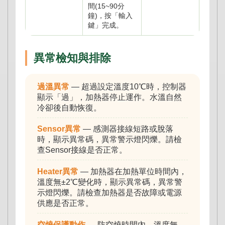
間(15~90分
鐘)，按「輸入
鍵」完成。
異常檢知與排除
過溫異常
— 超過設定溫度10℃時，控制器
顯示「過」，加熱器停止運作。水溫自然
冷卻後自動恢復。
Sensor異常
— 感測器接線短路或脫落
時，顯示異常碼，異常警示燈閃爍。請檢
查Sensor接線是否正常。
Heater異常
— 加熱器在加熱單位時間內，
溫度無±2℃變化時，顯示異常碼，異常警
示燈閃爍。請檢查加熱器是否故障或電源
供應是否正常。
空燒保護動作
— 防空燒時間內，溫度無