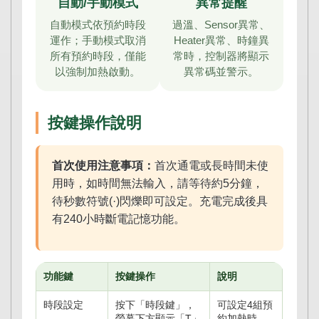
自動/手動模式
異常提醒
自動模式依預約時段
過溫、Sensor異常、
運作；手動模式取消
Heater異常、時鐘異
所有預約時段，僅能
常時，控制器將顯示
以強制加熱啟動。
異常碼並警示。
按鍵操作說明
首次使用注意事項：
首次通電或長時間未使
用時，如時間無法輸入，請等待約5分鐘，
待秒數符號(·)閃爍即可設定。充電完成後具
有240小時斷電記憶功能。
功能鍵
按鍵操作
說明
時段設定
按下「時段鍵」，
可設定4組預
螢幕下方顯示「T」
約加熱時