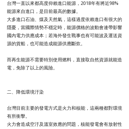
台灣一直以來都
高度仰賴進口能源
，2018年有將近
98%
能源來自進口，是目前最高的數據。
大多進口石油、煤及天然氣，這樣過度依賴進口有很大的
隱憂，當國際情勢不穩定時，
能源價格的波動會連帶影響
國內電力供應成本
；若海外發生戰事也有可能波及運送資
源的貨船，也可能造成
能源供應斷炊
。
而
再生能源不需要特別使用燃料，
直接取自然資源就能造
電
，免除了以上的風險。
二、降低環境汙染
台灣目前主要的發電方式是火力和核能，這兩種都對環境
有所衝擊。
火力會造成空汙及溫室效應的問題，核能發電會有放射性