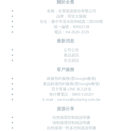
關於全熹
名稱：
全熹能源股份有限公司
品牌：明宜太陽能
住址：
臺中市清水區和睦路二段500號
統一編號：83602128
電話：04-2620-2329
最新消息
公司公告
產品資訊
生活資訊
客戶服務
維修預約服務(需Google帳號)
產品勘場預約服務(需Google帳號)
官方客服 LINE
加入好友
免付費電話：
0800-520201
E-mail：
service@solarmy.com.tw
資源分享
自然循環控制箱說明書
強制循環控制箱說明書
自然循環一對多控制器說明書