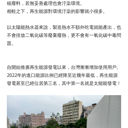
核廢料
，若無妥善處理也會汙染環境。
相較之下，再生能源對環境汙染的影響就小很多。
以太陽能熱水器來說，製造熱水不額外吃電就能產出，也
不會排放二氧化碳等廢棄廢熱，更不會有一氧化碳中毒問
題。
自開始推廣再生能源發電以來，台灣漸漸增加使用用戶。
2022年的進口能源比例已經降至
近幾年最低
，
再生能源
發電甚至已經位居第三名
，其中
第一名就是太能能發電！