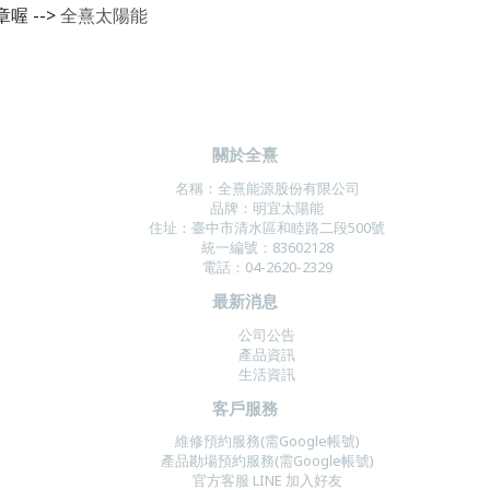
章喔
-->
全熹太陽能
關於全熹
名稱：
全熹能源股份有限公司
品牌：明宜太陽能
住址：
臺中市清水區和睦路二段500號
統一編號：83602128
電話：04-2620-2329
最新消息
公司公告
產品資訊
生活資訊
客戶服務
維修預約服務(需Google帳號)
產品勘場預約服務(需Google帳號)
官方客服 LINE
加入好友