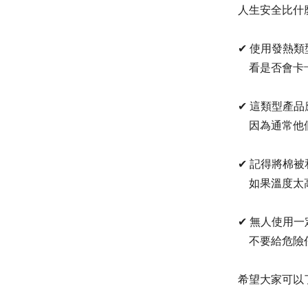
人生安全比什
✔
使用發熱類
看是否會卡卡
✔
這類型產品
因為通常他
✔
記得將
棉被
如果溫度太高
✔
無人使用一
不要給危險
希望大家可以了