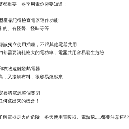
麼都重要
，冬季用電你需要知道：
型產品記得檢查電器運作功能
的、有怪聲、怪味等等
應該獨立使用插座，不跟其他電器共用
們都需要
消耗較大的電功率
，電器共用
容易發生危險
和衣物遠離發熱電器
，又接觸布料，很容易燒起來
定要
將電源整個關閉
任何竄出來的機會！！
解電器走火的危險，冬天使用電暖器、電熱毯.......都要注意這