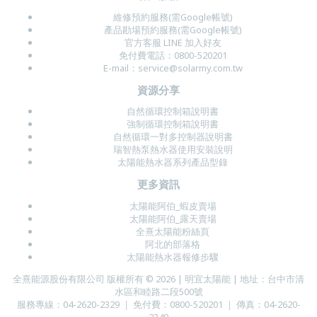
維修預約服務(需Google帳號)
產品勘場預約服務(需Google帳號)
官方客服 LINE
加入好友
免付費電話：
0800-520201
E-mail：
service@solarmy.com.tw
資源分享
自然循環控制箱說明書
強制循環控制箱說明書
自然循環一對多控制器說明書
瑞智熱泵熱水器使用安裝說明
太陽能熱水器系列產品型錄
更多資訊
太陽能阿伯_蝦皮賣場
太陽能阿伯_露天賣場
全熹太陽能粉絲頁
阿北的部落格
太陽能熱水器報修步驟
全熹能源股份有限公司 版權所有 © 2026 | 明宜太陽能 | 地址：台中市清
水區和睦路二段500號
服務專線：04-2620-2329 ｜ 免付費：0800-520201 ｜ 傳真：04-2620-
2349