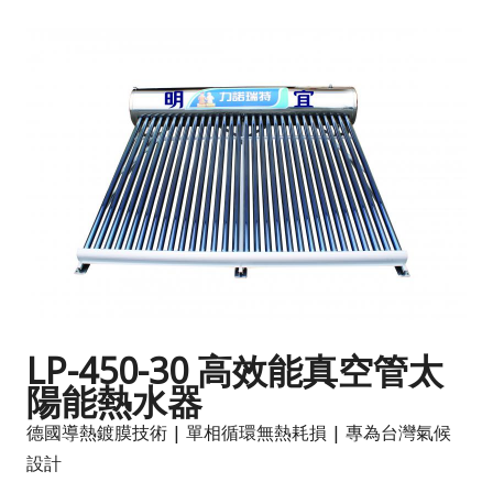
LP-450-30 高效能真空管太
陽能熱水器
德國導熱鍍膜技術 | 單相循環無熱耗損 | 專為台灣氣候
設計