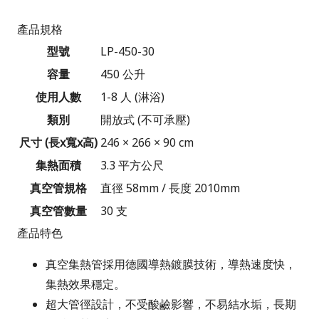
產品規格
型號
LP-450-30
容量
450 公升
使用人數
1-8 人 (淋浴)
類別
開放式 (不可承壓)
尺寸 (長x寬x高)
246 × 266 × 90 cm
集熱面積
3.3 平方公尺
真空管規格
直徑 58mm / 長度 2010mm
真空管數量
30 支
產品特色
真空集熱管採用德國導熱鍍膜技術，導熱速度快，
集熱效果穩定。
超大管徑設計，不受酸鹼影響，不易結水垢，長期