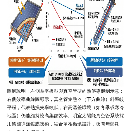
圖解說明：左側為平板型與真空管型的熱傳導機制示意；
右側效率曲線圖顯示，真空管集熱器（下方曲線）斜率較
平緩，代表熱損失率較低，在高溫差環境（如冬季或寒冷
地區）仍能維持較高集熱效率。明宜太陽能真空管系統採
用德國導熱鍍膜技術，結合單相循環設計，夜間無熱耗