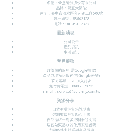
名稱：
全熹能源股份有限公司
品牌：明宜太陽能
住址：
臺中市清水區和睦路二段500號
統一編號：83602128
電話：04-2620-2329
最新消息
公司公告
產品資訊
生活資訊
客戶服務
維修預約服務(需Google帳號)
產品勘場預約服務(需Google帳號)
官方客服 LINE
加入好友
免付費電話：
0800-520201
E-mail：
service@solarmy.com.tw
資源分享
自然循環控制箱說明書
強制循環控制箱說明書
自然循環一對多控制器說明書
瑞智熱泵熱水器使用安裝說明
太陽能熱水器系列產品型錄