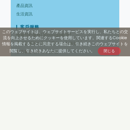
產品資訊
生活資訊
客戶服務
このウェブサイトは、ウェブサイトサービスを実行し、私たちとの交
維修預約服務(需Google帳號)
流を向上させるためにクッキーを使用しています。関連するCookie
產品勘場預約服務(需Google帳號)
情報を掲載することに同意する場合は、引き続きこのウェブサイトを
閲覧し、引き続きあなたに提供してください。
官方客服 LINE
加入好友
免付費電話：
0800-520201
E-mail：
service@solarmy.com.tw
資源分享
自然循環控制箱說明書
強制循環控制箱說明書
自然循環一對多控制器說明書
瑞智熱泵熱水器使用安裝說明
太陽能熱水器系列產品型錄