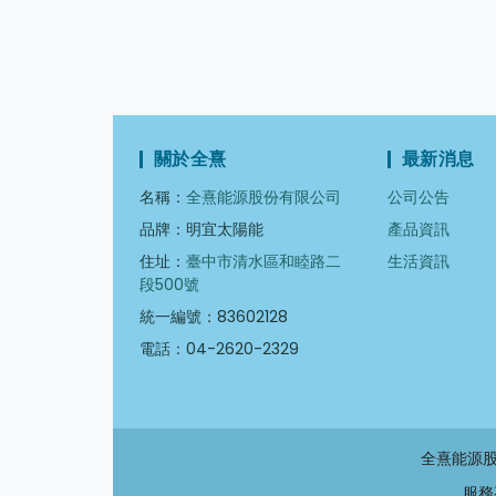
關於全熹
最新消息
名稱：
全熹能源股份有限公司
公司公告
品牌：明宜太陽能
產品資訊
住址：
臺中市清水區和睦路二
生活資訊
段500號
統一編號：83602128
電話：04-2620-2329
全熹能源股
服務專