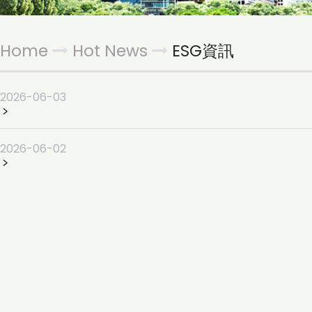
Home
Hot News
ESG資訊
2026-06-03
﹥
2026-06-02
﹥