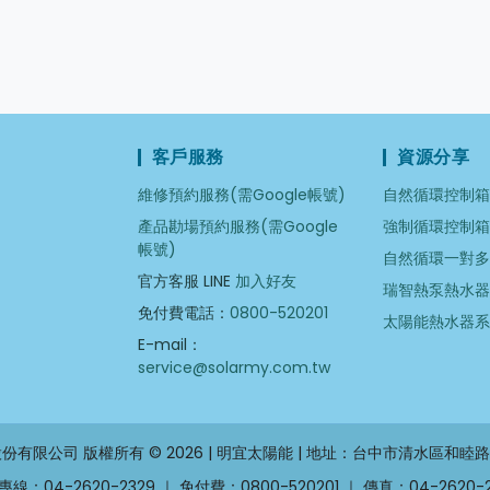
客戶服務
資源分享
維修預約服務(需Google帳號)
自然循環控制
產品勘場預約服務(需Google
強制循環控制
帳號)
自然循環一對
官方客服 LINE
加入好友
瑞智熱泵熱水
免付費電話：
0800-520201
太陽能熱水器
E-mail：
service@solarmy.com.tw
份有限公司 版權所有 © 2026 | 明宜太陽能 | 地址：台中市清水區和睦路
線：04-2620-2329 ｜ 免付費：0800-520201 ｜ 傳真：04-2620-