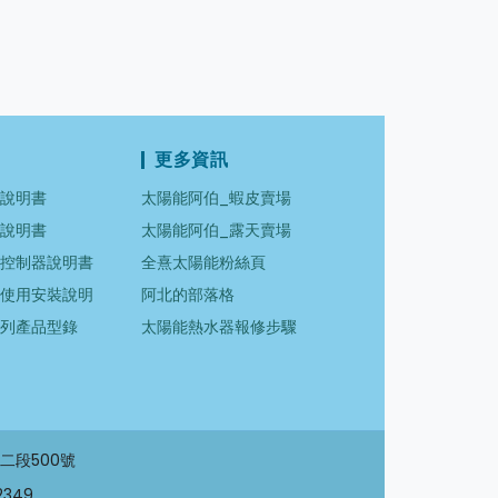
更多資訊
箱說明書
太陽能阿伯_蝦皮賣場
箱說明書
太陽能阿伯_露天賣場
多控制器說明書
全熹太陽能粉絲頁
器使用安裝說明
阿北的部落格
系列產品型錄
太陽能熱水器報修步驟
二段500號
2349