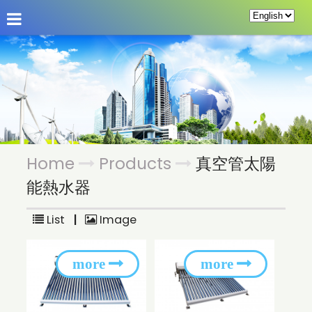
About Us
Hot News
Products
Custom P
Home
Products
真空管太陽
能熱水器
List
|
Image