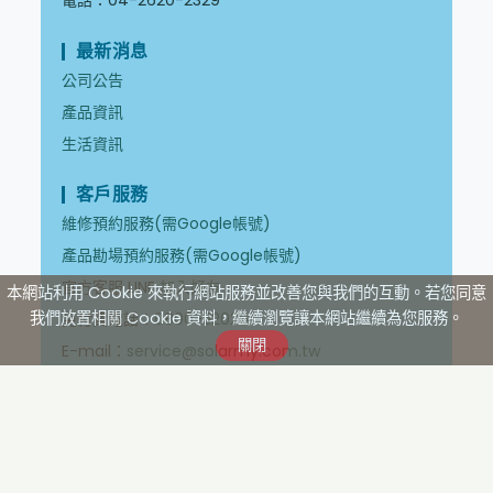
電話：04-2620-2329
最新消息
公司公告
產品資訊
生活資訊
客戶服務
維修預約服務(需Google帳號)
產品勘場預約服務(需Google帳號)
官方客服 LINE
加入好友
本網站利用 Cookie 來執行網站服務並改善您與我們的互動。若您同意
我們放置相關 Cookie 資料，繼續瀏覽讓本網站繼續為您服務。
免付費電話：
0800-520201
E-mail：
service@solarmy.com.tw
資源分享
自然循環控制箱說明書
強制循環控制箱說明書