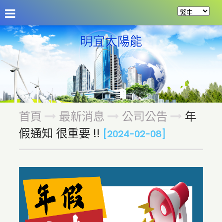
公司介紹
最新消息
商品介紹
資源分享
留
明宜太陽能
首頁
最新消息
公司公告
年
假通知 很重要 !!
[2024-02-08]