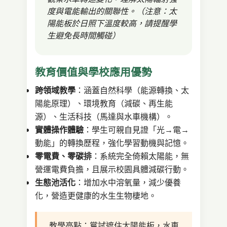
度與電能輸出的關聯性。（注意：太
陽能板於日照下溫度較高，請提醒學
生避免長時間觸碰）
教育價值與學校應用優勢
跨領域教學
：涵蓋自然科學（能源轉換、太
陽能原理）、環境教育（減碳、再生能
源）、生活科技（馬達與水車機構）。
實體操作體驗
：學生可親自見證「光→電→
動能」的轉換歷程，強化學習動機與記憶。
零電費、零碳排
：系統完全倚賴太陽能，無
營運電費負擔，且展示校園具體減碳行動。
生態池活化
：增加水中溶氧量，減少優養
化，營造更健康的水生生物棲地。
教學亮點：嘗試遮住太陽能板，水車