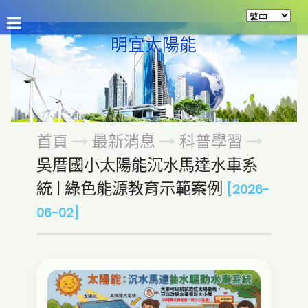
公司介紹
最新消息
商品介紹
資源分享
留
明宜太陽能
首頁
最新消息
科普學習
吳厝國小太陽能沉水馬達水車系
統 | 綠色能源教育示範案例
[2026-
06-02]