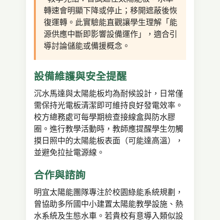
轉速會明顯下降或停止；移開遮蔽後恢
復運轉。此實驗能直觀讓學生理解「能
源供應中斷即影響設備運作」，適合引
導討論儲能或備援概念。
設備維護與安全提醒
沉水馬達與太陽能板均為耐候設計，日常僅
需保持光電板清潔即可維持良好發電效率。
校方總務處可每學期檢查接線盒與防水膠
圈。進行教學活動時，教師應提醒學生勿觸
摸日照中的太陽能板表面（可能達高溫），
並避免拉扯電源線。
合作與諮詢
明宜太陽能團隊專注於校園綠能系統規劃，
曾協助多所國中小建置太陽能教學設施、熱
水系統及生態水車。若貴校有意導入類似設