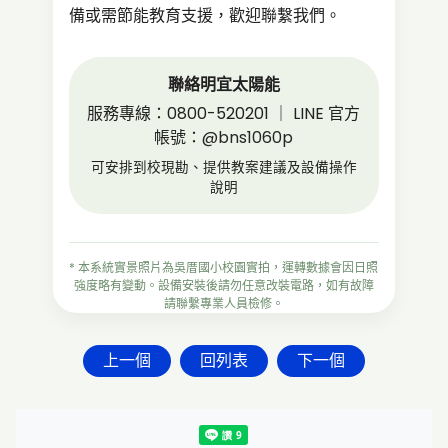
備或需節能教育支援，歡迎聯繫我們。
聯絡明宜太陽能
服務專線：0800-520201 ｜ LINE 官方
帳號：
@bns1060p
可安排到校現勘、提供教案建議及設備操作
說明
* 本系統實景照片為吳厝國小校園實拍，運轉數據會因日照
強度略有變動。設備安裝後請勿任意改裝電路，如有故障
請聯繫專業人員檢修。
上一個
回列表
下一個