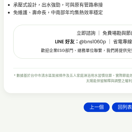
承壓式設計，出水強勁，可與原有管路串接
免維護、壽命長，中南部年均集熱效率穩定
立即諮詢 ｜ 免費場勘與
LINE 好友：
@bns1060p
｜ 省電專
歡迎企業ESG部門、總務單位聯繫，我們將提供
* 數據基於台中市清水區氣候條件及五人家庭淋浴用水習慣估算，實際節能
太陽能保留解釋與調整之權利
上一個
回列