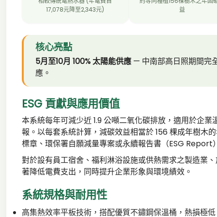
相較傳統電熱水器 (年電費自
約等同種植156棵樹木之年固
17,078元降至2,343元)
益
核心亮點
5月至10月 100% 太陽能供應
— 中南部高日照期間完
應。
ESG 貢獻與應用價值
本系統每年可減少近 1.9 公噸二氧化碳排放，適用於企
報。以每套系統計算，減碳效益相當於 156 棵成年樹木
標章、環保署自願減量專案或永續報告書（ESG Repor
對於設有員工宿舍、福利淋浴設施或供熱需求之製造業、
著降低電費支出，同時提升企業形象與環境績效。
系統規格與耐用性
高集熱效率平板技術，搭配優質不鏽鋼保溫桶，熱損極低