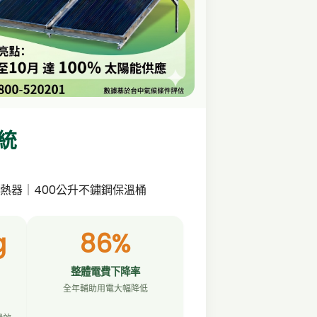
統
熱器｜400公升不鏽鋼保溫桶
g
86%
整體電費下降率
全年輔助用電大幅降低