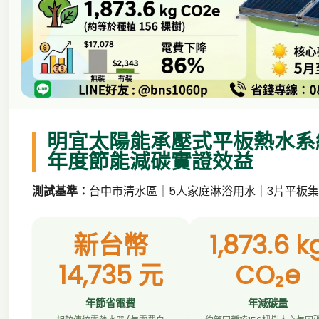
明宜太陽能承壓式平板熱水系
年度節能減碳實證效益
測試基準：
台中市清水區｜5人家庭淋浴用水｜3片平板集
新台幣
1,873.6 k
14,735 元
CO₂e
年節省電費
年減碳量