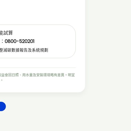
節能試算
線：
0800-520201
完整減碳數據報告及系統規劃
效益會因日照、用水量及安裝環境略有差異。明宜
。
表