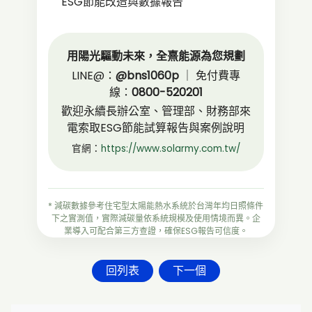
ESG節能改造與數據報告
用陽光驅動未來，全熹能源為您規劃
LINE@：
@bns1060p
｜ 免付費專
線：
0800-520201
歡迎永續長辦公室、管理部、財務部來
電索取ESG節能試算報告與案例說明
官網：
https://www.solarmy.com.tw/
* 減碳數據參考住宅型太陽能熱水系統於台灣年均日照條件
下之實測值，實際減碳量依系統規模及使用情境而異。企
業導入可配合第三方查證，確保ESG報告可信度。
回列表
下一個